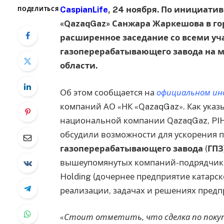
CaspianLife
, 24 ноября. По инициати
ПОДЕЛИТЬСЯ
«QazaqGaz» Санжара Жаркешова в гор
расширенное заседание со всеми уч
газоперерабатывающего завода на 
области.
Об этом сообщается на
официальном ин
компаний АО «НК «QazaqGaz». Как указ
национальной компании QazaqGaz, PIH (
обсудили возможности для ускорения п
газоперерабатывающего завода
(
ГПЗ
вышеупомянутых компаний-подрядчико
Holding (дочернее предприятие катарског
реализации, задачах и решениях предп
«
Стоит отметить, что сделка по покуп