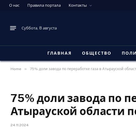
О нас
Правила портала
Контакты
Суббота, 8 августа
ГЛАВНАЯ
ОБЩЕСТВО
ПОЛ
»
Home
75% доли завода по переработке газа в Атырауской обла
75% доли завода по пе
Атырауской области п
24.11.2024