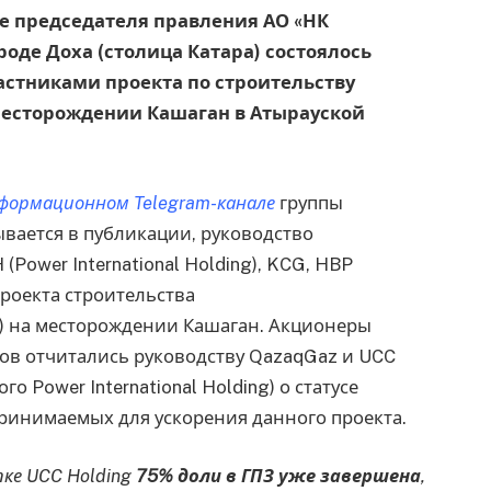
ве председателя правления АО «НК
оде Доха (столица Катара) состоялось
астниками проекта по строительству
месторождении Кашаган в Атырауской
формационном Telegram-канале
группы
ывается в публикации, руководство
Power International Holding), KCG, HBP
роекта строительства
) на месторождении Кашаган. Акционеры
в отчитались руководству QazaqGaz и UCC
о Power International Holding) о статусе
ринимаемых для ускорения данного проекта.
ке UCC Holding
75% доли в ГПЗ
уже завершена
,