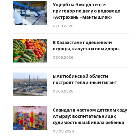
Ущерб на 6 млрд теңге:
приговор по делу о водоводе
«Астрахань – Мангышлак»
07.08.2026
В Казахстане подешевели
огурцы, капуста и помидоры
07.08.2026
В Актюбинской области
построят тепличный гигант
07.08.2026
Скандал в частном детском саду
Атырау: воспитательница с
судимостью избивала ребенка
06.08.2026