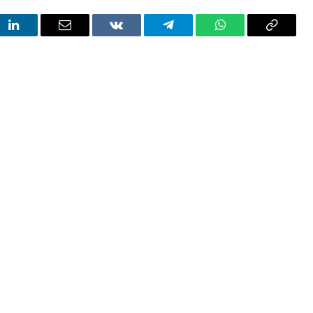
t
LinkedIn
Email
VKontakte
Telegram
WhatsApp
Copy
Link