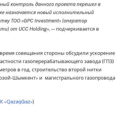
нный контроль данного проекта перешел в
кже назначается новый исполнительный
ву ТОО «GPC Investment» (оператор
ти) от UCC Holding»
, — подчеркивается в
о время совещания стороны обсудили ускорение
частности газоперерабатывающего завода (ГПЗ)
етров в год, строительство второй нитки
Бозой-Шымкент» и магистрального газопровода
НК «QazaqGaz»
)