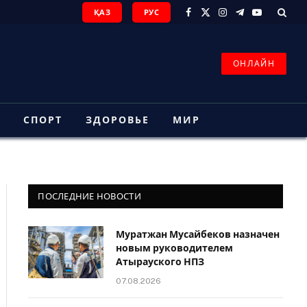
ҚАЗ
РУС
Facebook
X
Instagram
Telegram
YouTube
(Twitter)
ОНЛАЙН
З
СПОРТ
ЗДОРОВЬЕ
МИР
ПОСЛЕДНИЕ НОВОСТИ
Муратжан Мусайбеков назначен
новым руководителем
Атырауского НПЗ
07.08.2026