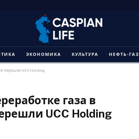
ИТИКА
ЭКОНОМИКА
КУЛЬТУРА
НЕФТЬ-ГА
сти перешли UCC Holding
реработке газа в
ерешли UCC Holding