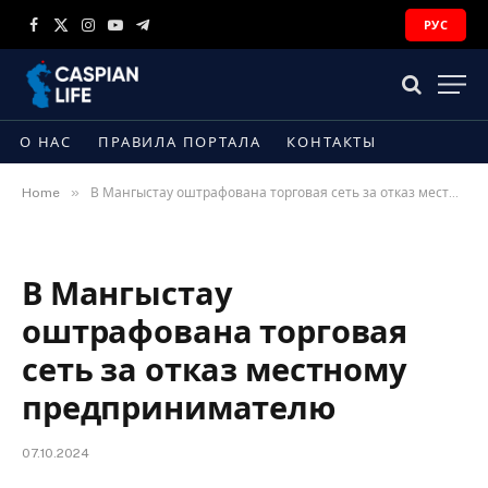
РУС
Facebook
X
Instagram
YouTube
Telegram
(Twitter)
О НАС
ПРАВИЛА ПОРТАЛА
КОНТАКТЫ
»
Home
В Мангыстау оштрафована торговая сеть за отказ местному предпринимателю
В Мангыстау
оштрафована торговая
сеть за отказ местному
предпринимателю
07.10.2024