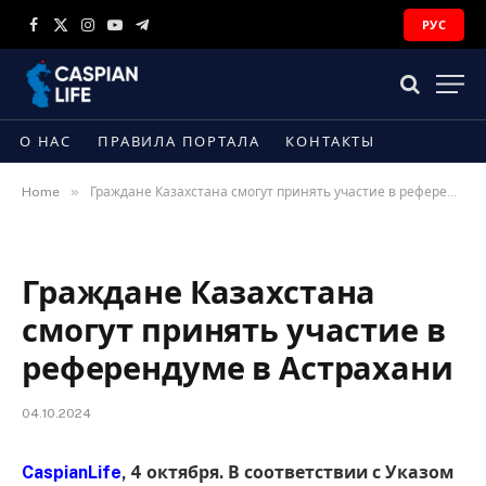
РУС
Facebook
X
Instagram
YouTube
Telegram
(Twitter)
О НАС
ПРАВИЛА ПОРТАЛА
КОНТАКТЫ
»
Home
Граждане Казахстана смогут принять участие в референдуме в Астрахани
Граждане Казахстана
смогут принять участие в
референдуме в Астрахани
04.10.2024
CaspianLife
, 4 октября. В соответствии с Указом