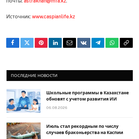
почты:
astrakhan@mfa.kz
.
Источник:
www.caspianlife.kz
Facebook
Twitter
Pinterest
LinkedIn
Email
VKontakte
Telegram
WhatsApp
Copy
Link
ПОСЛЕДНИЕ НОВОСТИ
Школьные программы в Казахстане
обновят с учетом развития ИИ
06.08.2026
Июль стал рекордным по числу
случаев браконьерства на Каспии