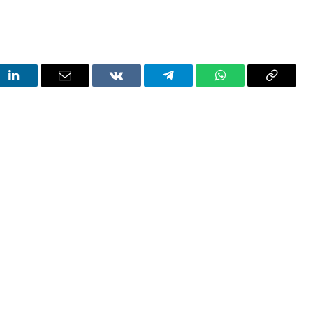
t
LinkedIn
Email
VKontakte
Telegram
WhatsApp
Copy
Link