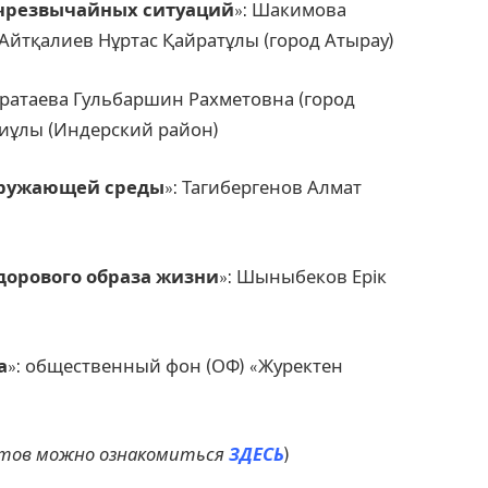
 чрезвычайных ситуаций
»: Шакимова
Айтқалиев Нұртас Қайратұлы (город Атырау)
аратаева Гульбаршин Рахметовна (город
лиұлы (Индерский район)
окружающей среды
»: Тагибергенов Алмат
здорового образа жизни
»: Шыныбеков Ерік
а
»: общественный фон (ОФ) «Журектен
атов можно ознакомиться
ЗДЕСЬ
)