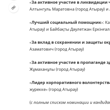
«
За активное участие в ликвидации
Алтынгуль Маратовна (город Атырау) и 
«
Лучший социальный помощник
»: К
Атырау) и Байбақты Дәулетжан Еркінға
«
За вклад в сохранении и защиты 
Азаматович (город Атырау)
«
За активное участие в пропаганде 
Жұмаханұлы (город Атырау)
«
Лидер корпоративного волонтерств
журекке» (город Атырау)
(
с полным списком номинации и кандид