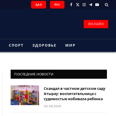
ҚАЗ
РУС
Facebook
X
Instagram
Telegram
YouTube
(Twitter)
ОНЛАЙН
З
СПОРТ
ЗДОРОВЬЕ
МИР
ПОСЛЕДНИЕ НОВОСТИ
Скандал в частном детском саду
Атырау: воспитательница с
судимостью избивала ребенка
06.08.2026