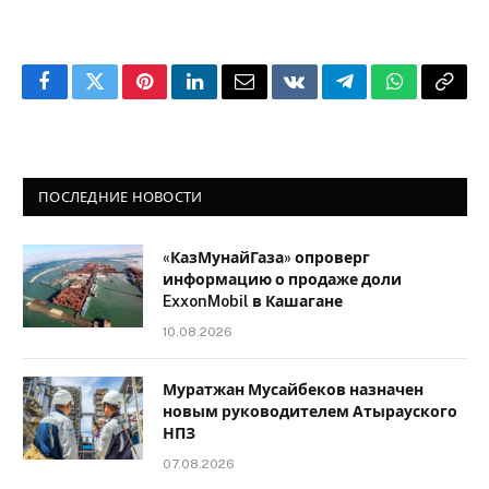
Facebook
Twitter
Pinterest
LinkedIn
Email
VKontakte
Telegram
WhatsApp
Copy
Link
ПОСЛЕДНИЕ НОВОСТИ
«КазМунайГаза» опроверг
информацию о продаже доли
ExxonMobil в Кашагане
10.08.2026
Муратжан Мусайбеков назначен
новым руководителем Атырауского
НПЗ
07.08.2026