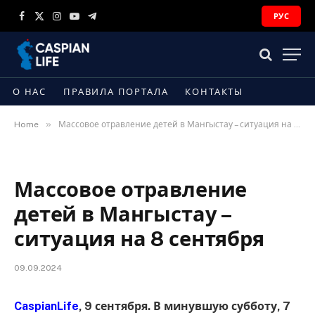
РУС
Facebook
X
Instagram
YouTube
Telegram
(Twitter)
О НАС
ПРАВИЛА ПОРТАЛА
КОНТАКТЫ
»
Home
Массовое отравление детей в Мангыстау – ситуация на 8 сентября
Массовое отравление
детей в Мангыстау –
ситуация на 8 сентября
09.09.2024
CaspianLife
, 9 сентября. В минувшую субботу, 7