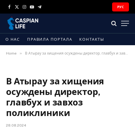
РУС
Facebook
X
Instagram
YouTube
Telegram
(Twitter)
О НАС
ПРАВИЛА ПОРТАЛА
КОНТАКТЫ
»
Home
В Атырау за хищения осуждены директор, главбух и завхоз поликлиники
В Атырау за хищения
осуждены директор,
главбух и завхоз
поликлиники
28.08.2024