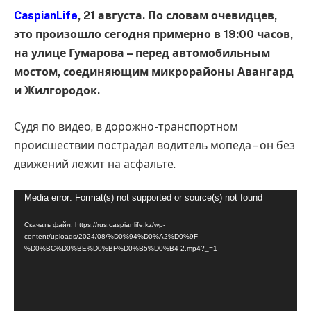
CaspianLife
, 21 августа. По словам очевидцев,
это произошло сегодня примерно в 19:00 часов,
на улице Гумарова – перед автомобильным
мостом, соединяющим микрорайоны Авангард
и Жилгородок.
Судя по видео, в дорожно-транспортном
происшествии пострадал водитель мопеда – он без
движений лежит на асфальте.
Видеоплеер
Media error: Format(s) not supported or source(s) not found
Скачать файл: https://rus.caspianlife.kz/wp-
content/uploads/2024/08/%D0%94%D0%A2%D0%9F-
%D0%BC%D0%BE%D0%BF%D0%B5%D0%B4-2.mp4?_=1