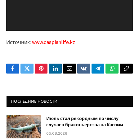
Источник:
www.caspianlife.kz
Facebook
Twitter
Pinterest
LinkedIn
Email
VKontakte
Telegram
WhatsApp
Copy
Link
ПОСЛЕДНИЕ НОВОСТИ
Июль стал рекордным по числу
случаев браконьерства на Каспии
05.08.2026