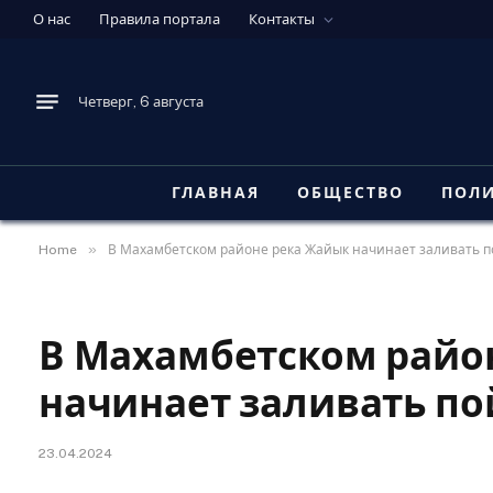
О нас
Правила портала
Контакты
Четверг, 6 августа
ГЛАВНАЯ
ОБЩЕСТВО
ПОЛ
»
Home
В Махамбетском районе река Жайык начинает заливать 
В Махамбетском райо
начинает заливать п
23.04.2024