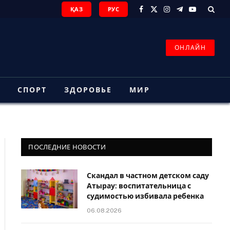
ҚАЗ
РУС
Facebook
X
Instagram
Telegram
YouTube
(Twitter)
ОНЛАЙН
З
СПОРТ
ЗДОРОВЬЕ
МИР
ПОСЛЕДНИЕ НОВОСТИ
Скандал в частном детском саду
Атырау: воспитательница с
судимостью избивала ребенка
06.08.2026