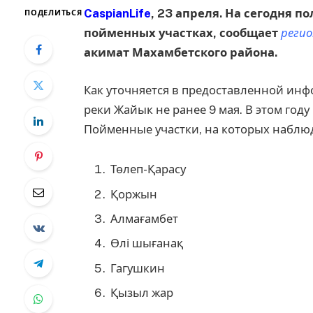
CaspianLife
, 23 апреля. На сегодня 
ПОДЕЛИТЬСЯ
пойменных участках, сообщает
реги
акимат Махамбетского района.
Как уточняется в предоставленной инф
реки Жайык не ранее 9 мая. В этом год
Пойменные участки, на которых наблю
Төлеп-Қарасу
Қоржын
Алмағамбет
Өлі шығанақ
Гагушкин
Қызыл жар