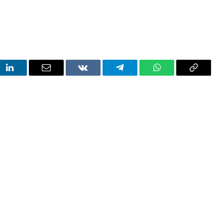
t
LinkedIn
Email
VKontakte
Telegram
WhatsApp
Copy
Link