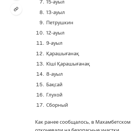
15-ауыл
13-ауыл
Петрушкин
12-ауыл
9-ауыл
Қарашығанақ
Кіші Қарашығанақ
8-ауыл
Бақсай
Глухой
Сборный
Как ранее сообщалось, в Махамбетском
откочевали на безопасные участки.