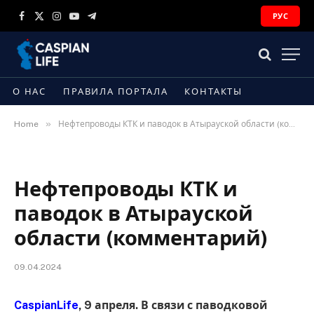
РУС
Facebook
X
Instagram
YouTube
Telegram
(Twitter)
О НАС
ПРАВИЛА ПОРТАЛА
КОНТАКТЫ
»
Home
Нефтепроводы КТК и паводок в Атырауской области (комментарий)
Нефтепроводы КТК и
паводок в Атырауской
области (комментарий)
09.04.2024
CaspianLife
, 9 апреля. В связи с паводковой