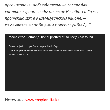
организованы наблюдательные посты для
контроля уровня воды на реках Ногайты и Сагыз
протекающих в Кызылкугинском районе,
—
отмечается в сообщении пресс-службы ДЧС.
Видеоплеер
Media error: Format(s) not supported or source(s) not found
Скачать файл: https://rus.caspianlife.kz/wp-
content/uploads/2024/03/%D0%9C%D0%B8%D1%8F%D0%BB%D1%8B-
19.03.-2.mp4?_=1
Источник:
www.caspianlife.kz