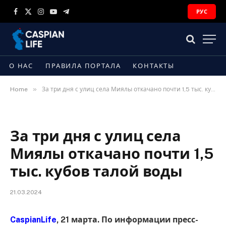
РУС
Facebook
X
Instagram
YouTube
Telegram
(Twitter)
О НАС
ПРАВИЛА ПОРТАЛА
КОНТАКТЫ
»
Home
За три дня с улиц села Миялы откачано почти 1,5 тыс. кубов талой воды
За три дня с улиц села
Миялы откачано почти 1,5
тыс. кубов талой воды
21.03.2024
CaspianLife
, 21 марта. По информации пресс-