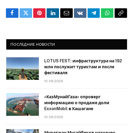
Facebook
Twitter
Pinterest
LinkedIn
Email
VKontakte
Telegram
WhatsApp
Copy
Link
ПОСЛЕДНИЕ НОВОСТИ
LOTUS FEST: инфраструктура на 192
млн послужит туристам и после
фестиваля
10.08.2026
«КазМунайГаза» опроверг
информацию о продаже доли
ExxonMobil в Кашагане
10.08.2026
Муратжан Мусайбеков назначен